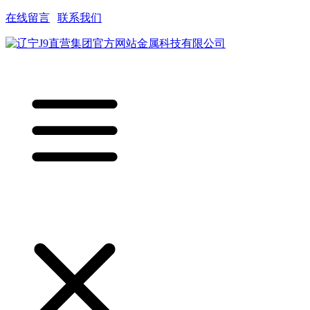
在线留言
|
联系我们