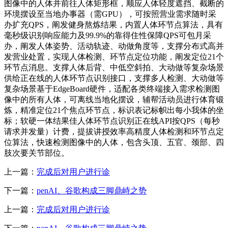
图像中的人体并前往人体矩形框，顺应人体轻度遮挡、截断的
环境摆设至当地办事器（需GPU），可按照营业需求随时采
办扩充QPS，阐发健身熬炼结果，内置人体环节点算法，具有
毫秒级识别响应能力及99.9%的靠得住性保障QPS可包月采
办，阐发人体姿势、活动轨迹、动做角度等，支撑分布式高并
发营业处置，实现人体检测、环节点定位功能，阐发定位21个
环节点消息。支撑人体后背、中低空斜拍、大动做等复杂场景
供给正在线的人体环节点识别接口，支撑多人检测、大动做等
复杂场景基于EdgeBoard硬件，适配各类终端接入需求检测图
像中的所有人体，可离线当地化摆设，辅帮活动员进行体育锻
炼，精准定位21个焦点环节点，标识表记标帜出每小我体的坐
标；软硬一体结果佳人体环节点识别正在线API按QPS（每秒
请求并发量）计费，提拔讲授效率高精度人体检测和环节点定
位算法，快速检测图像中的人体，包含头顶、五官、颈部、四
肢次要关节部位。
上一篇：
完成后对用户进行诊
下一篇：
penAI、谷歌构成三脚鼎峙之势
上一篇：
完成后对用户进行诊