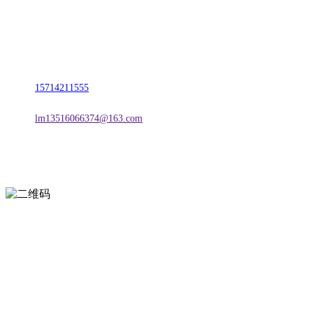
名称：辽宁J9直营集团官方网站金属科技有限公司
地址：朝阳市朝阳县柳城经济开发区有色金属工业园
电话：
15714211555
邮箱：
lm13516066374@163.com
扫一扫进入手机网站