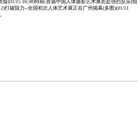
遭质疑(01/15 16:38)特稿:首届中国人体摄影艺术展惹起强烈反应(组
0:12)打破阻力--全国初次人体艺术展正在广州揭幕(多图)(01/11
事。