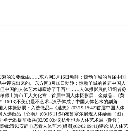
避的次要缘由……东方网3月16日动静：惊动羊城的首届中国
中评选出来的。东方网3月16日动静：惊动羊城的首届中国人
，但中国的人体艺术却寂静了千百年……人体摄影展的组织者称
移师上海市工人文化宫，首届中国人体摄影展：金做品--《黄
3/21 16:13)不美仍是不艺术--汉子体成了中国人体艺术的副角
中国人体摄影展：入选做品--《逃想》(03/19 15:42)首届中国人体
影展入选做品《心雨》(03/16 11:54)布鲁塞尔展现人体绘画（图）
” 从办单元欲提前收兵(03/05 03:46)杭州也办人体艺术展（附图）
掉墨镜:请以安静心态看人体艺术(组图)(02/02 09:41)评论:从人体艺