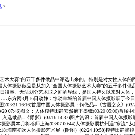
讯
>
术大赛”的五千多件做品中评选出来的。特别是对女性人体的回
人体摄影做品是从加入“全国人体摄影艺术大赛”的五千多件做品
5日竣事。无法划分艺术取之间的界线，是国人持久以来对人体
…东方网3月16日动静：惊动羊城的首届中国人体摄影展于今日
图)(03/21 16:16)首届中国人体摄影展：铜做品--《古厝之女》(0
20 07:46)图文：人体模特田静安然摘下墨镜(03/20 05:06)首届
：入选做品--《背影》(03/16 14:37)图片赏识：首届中国人体摄
)中国人体摄影展本月将移师上海(03/07 00:44)人体摄影展杭州遇“寒流
 09:18)海南初次人体摄影艺术展（附图）(02/24 10:58)模特田静摘