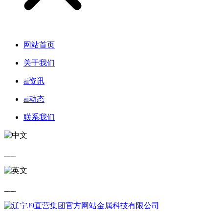
网站首页
关于我们
ai资讯
ai动态
联系我们
中文
英文