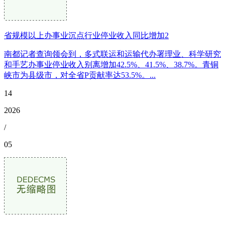
省规模以上办事业沉点行业停业收入同比增加2
南都记者查询领会到，多式联运和运输代办署理业、科学研究
和手艺办事业停业收入别离增加42.5%、41.5%、38.7%。青铜
峡市为县级市，对全省P贡献率达53.5%。...
14
2026
/
05