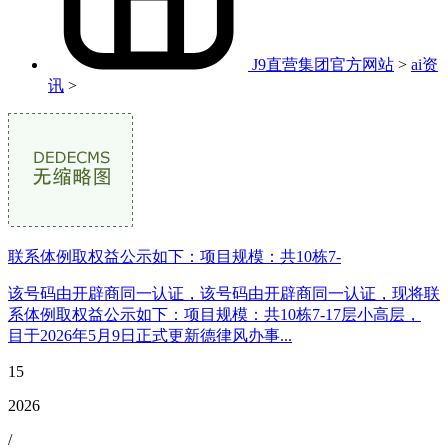
J9直营集团官方网站
>
ai资
讯
>
联系体例取权益公示如下：项目规模：共10栋7-
该号码由开辟商同一认证，该号码由开辟商同一认证，现将联
系体例取权益公示如下：项目规模：共10栋7-17层小高层，
目于2026年5月9日正式更新德律风办事...
15
2026
/