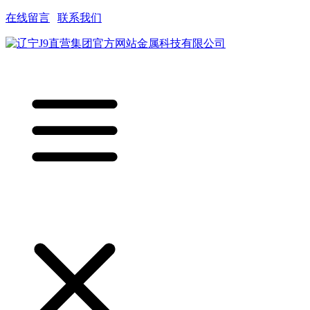
在线留言
|
联系我们