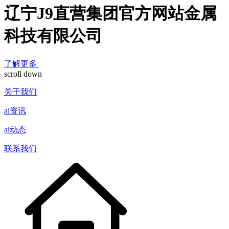
辽宁J9直营集团官方网站金属
科技有限公司
了解更多
scroll down
关于我们
ai资讯
ai动态
联系我们