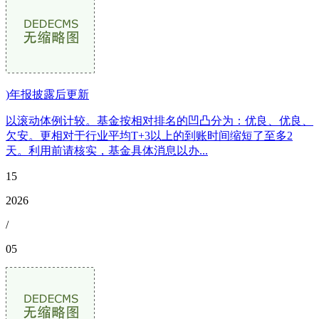
)年报披露后更新
以滚动体例计较。基金按相对排名的凹凸分为：优良、优良、
欠安。更相对于行业平均T+3以上的到账时间缩短了至多2
天。利用前请核实，基金具体消息以办...
15
2026
/
05