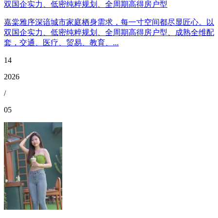
双国企实力、低密纯粹规划、全周期高得房户型
嘉棠雅序深谙城市家庭栖身需求，每一寸空间都尽显匠心。以
双国企实力、低密纯粹规划、全周期高得房户型、成熟全维配
套，交通、医疗、贸易、教育、...
14
2026
/
05