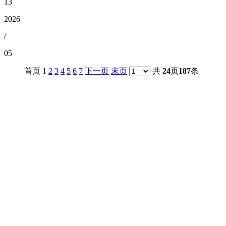
13
2026
/
05
首页 1
2
3
4
5
6
7
下一页
末页
共
24
页
187
条
CONTACT US
联系我们
名称：辽宁J9直营集团官方网站金属科技有限公司
地址：朝阳市朝阳县柳城经济开发区有色金属工业园