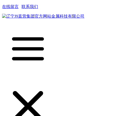
在线留言
|
联系我们