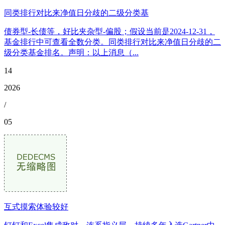
同类排行对比来净值日分歧的二级分类基
债券型-长债等，好比夹杂型-偏股；假设当前是2024-12-31，
基金排行中可查看全数分类。同类排行对比来净值日分歧的二
级分类基金排名。声明：以上消息（...
14
2026
/
05
互式摸索体验较好