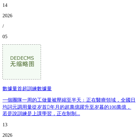
14
2026
/
05
數據量首超訓練數據量
一個團隊一周的工做量被壓縮至半天﹔正在醫療領域，全國日
均詞元調用量從岁首年月的超萬億躍升至岁暮的100萬億，
若是說訓練是上課學習，正在制制...
13
2026