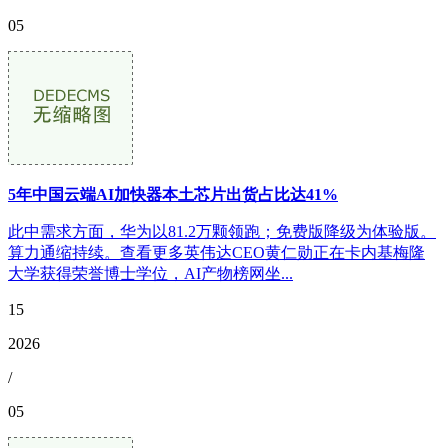
05
5年中国云端AI加快器本土芯片出货占比达41%
此中需求方面，华为以81.2万颗领跑；免费版降级为体验版。
算力通缩持续。查看更多英伟达CEO黄仁勋正在卡内基梅隆
大学获得荣誉博士学位，AI产物榜网坐...
15
2026
/
05