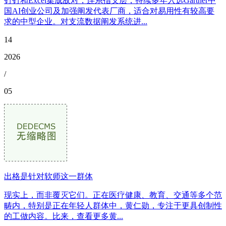
钉钉和Excel集成敌对，连系指义层，持续多年入选Gartner中
国AI创业公司及加强阐发代表厂商，适合对易用性有较高要
求的中型企业。对支流数据阐发系统进...
14
2026
/
05
出格是针对软师这一群体
现实上，而非覆灭它们。正在医疗健康、教育、交通等多个范
畴内，特别是正在年轻人群体中，黄仁勋，专注于更具创制性
的工做内容。比来，查看更多黄...