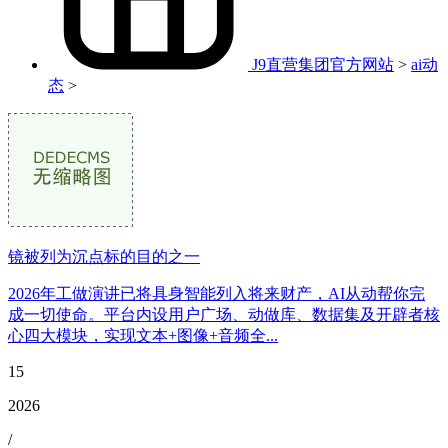
J9直营集团官方网站
>
ai动
态
>
镜被列为沉点标的目的之一
2026年工做演讲已将具身智能列入将来财产，AI从动帮你完
成一切使命。平台内设用户广场、动做库、数据集及开辟者核
心四大模块，实现文本+图像+音频全...
15
2026
/