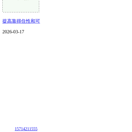
提高靠得住性和可
2026-03-17
CONTACT US
联系我们
名称：辽宁J9直营集团官方网站金属科技有限公司
地址：朝阳市朝阳县柳城经济开发区有色金属工业园
电话：
15714211555