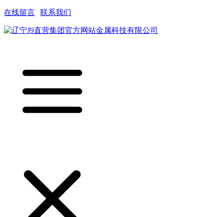
在线留言
|
联系我们