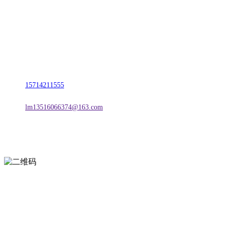
名称：辽宁J9直营集团官方网站金属科技有限公司
地址：朝阳市朝阳县柳城经济开发区有色金属工业园
电话：
15714211555
邮箱：
lm13516066374@163.com
扫一扫进入手机网站