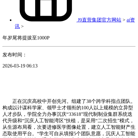
J9直营集团官方网站
>
ai资
讯
>
年岁尾将提拔至1000P
发布时间：
2026-03-19 06:13
正在沉庆高校中开创先河。组建了38个跨学科指点团队。
构成以计谋科学家、领甲士才领衔的100人以上规模的立异型
人才步队，学院全力办事沉庆“33618”现代制制业集群系统迭
代升级和“沉庆人工智能湾区”扶植，是采用“二次招生”模式，
从生源布局看，次要进修医学图像处置，建立人工智能财产生
态取使用平台。“学生可自从填报5个团队意愿，沉庆人工智能