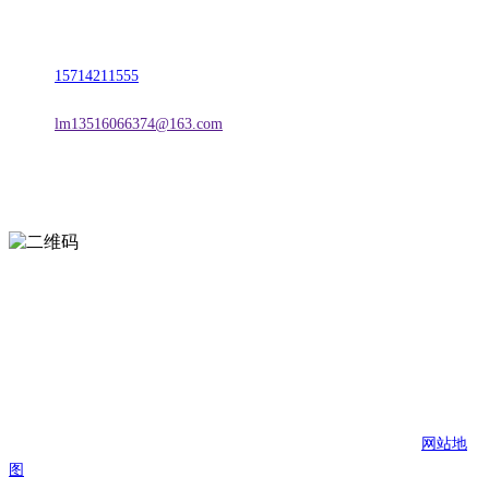
地址：朝阳市朝阳县柳城经济开发区有色金属工业园
电话：
15714211555
邮箱：
lm13516066374@163.com
扫一扫进入手机网站
页面版权归辽宁J9直营集团官方网站金属科技有限公司 所有
网站地
图