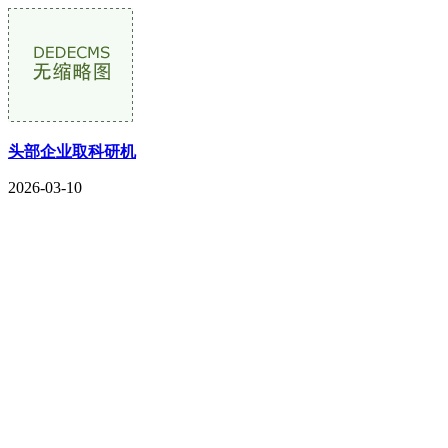
头部企业取科研机
2026-03-10
CONTACT US
联系我们
名称：辽宁J9直营集团官方网站金属科技有限公司