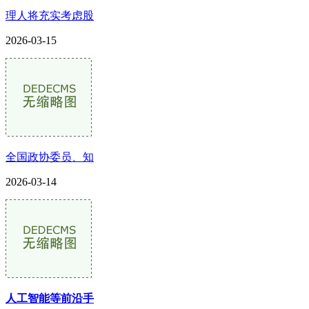
理人将充实考虑股
2026-03-15
全国政协委员、知
2026-03-14
人工智能等前沿手