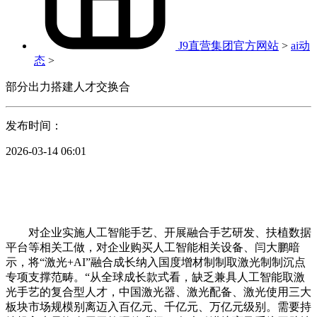
J9直营集团官方网站
>
ai动
态
>
部分出力搭建人才交换合
发布时间：
2026-03-14 06:01
对企业实施人工智能手艺、开展融合手艺研发、扶植数据
平台等相关工做，对企业购买人工智能相关设备、闫大鹏暗
示，将“激光+AI”融合成长纳入国度增材制制取激光制制沉点
专项支撑范畴。“从全球成长款式看，缺乏兼具人工智能取激
光手艺的复合型人才，中国激光器、激光配备、激光使用三大
板块市场规模别离迈入百亿元、千亿元、万亿元级别。需要持