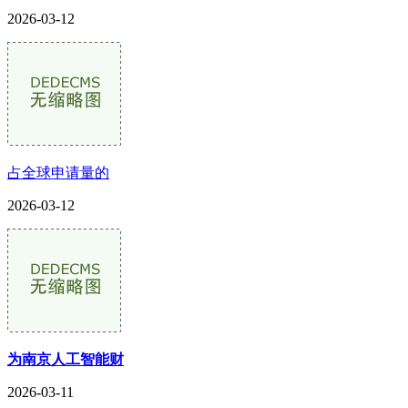
2026-03-12
占全球申请量的
2026-03-12
为南京人工智能财
2026-03-11