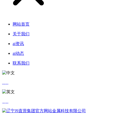
网站首页
关于我们
ai资讯
ai动态
联系我们
中文
英文