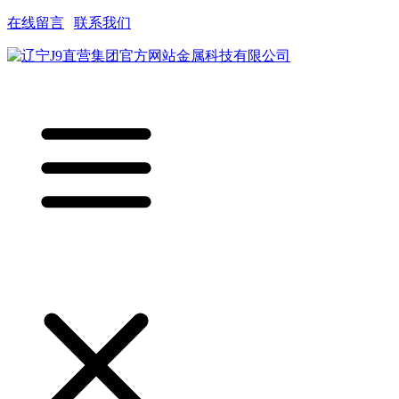
在线留言
|
联系我们