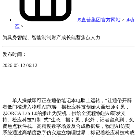
J9直营集团官方网站
>
ai动
态
>
为具身智能、智能制制财产成长储蓄焦点人力
发布时间：
2026-05-12 06:12
单人操做即可正在通俗笔记本电脑上运转，“让通俗开辟
者低门槛进入物理AI范畴，据松应科技创始人聂班师引见，
以ORCA Lab 1.0的推出为契机，供给全流程物理AI研发支
持。松应科技打制“式”生态，据引见，此外，记者留意到，免
费焦点软件栈、高精度数字场景及合成数据集，物理AI仿实
系统通过高精度数字仿实建立物理世界，标记着松应科技构成