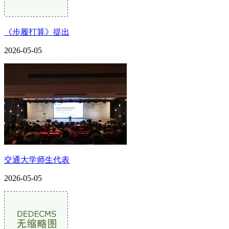
《步履打算》提出
2026-05-05
交通大学师生代表
2026-05-05