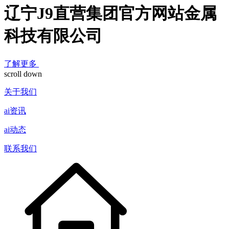
辽宁J9直营集团官方网站金属
科技有限公司
了解更多
scroll down
关于我们
ai资讯
ai动态
联系我们