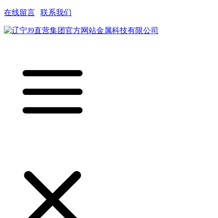
在线留言
|
联系我们