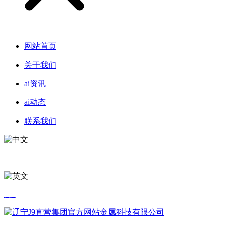
网站首页
关于我们
ai资讯
ai动态
联系我们
中文
英文