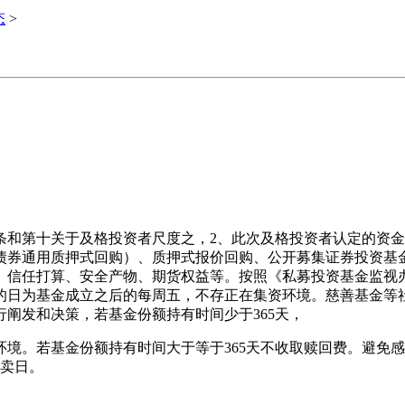
态
>
第十关于及格投资者尺度之，2、此次及格投资者认定的资金
债券通用质押式回购）、质押式报价回购、公开募集证券投资基
、信任打算、安全产物、期货权益等。按照《私募投资基金监视
日为基金成立之后的每周五，不存正在集资环境。慈善基金等社
行阐发和决策，若基金份额持有时间少于365天，
。若基金份额持有时间大于等于365天不收取赎回费。避免感
买卖日。