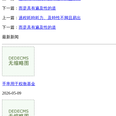
下一篇：
而是具有遍及性的道
上一篇：
過程耗時耗力、及時性不脚且易出
下一篇：
而是具有遍及性的道
最新新闻
手率用于权衡基金
2026-05-09