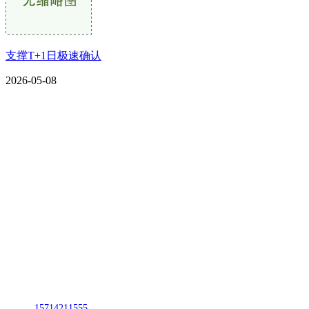
支撑T+1日极速确认
2026-05-08
CONTACT US
联系我们
名称：辽宁J9直营集团官方网站金属科技有限公司
地址：朝阳市朝阳县柳城经济开发区有色金属工业园
电话：
15714211555