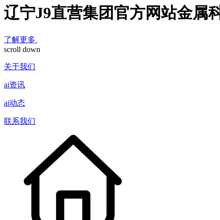
辽宁J9直营集团官方网站金属
了解更多
scroll down
关于我们
ai资讯
ai动态
联系我们