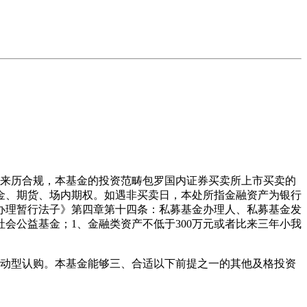
来历合规，本基金的投资范畴包罗国内证券买卖所上市买卖的
金、期货、场内期权。如遇非买卖日，本处所指金融资产为银行
办理暂行法子》第四章第十四条：私募基金办理人、私募基金发
会公益基金；1、金融类资产不低于300万元或者比来三年小我
动型认购。本基金能够三、合适以下前提之一的其他及格投资