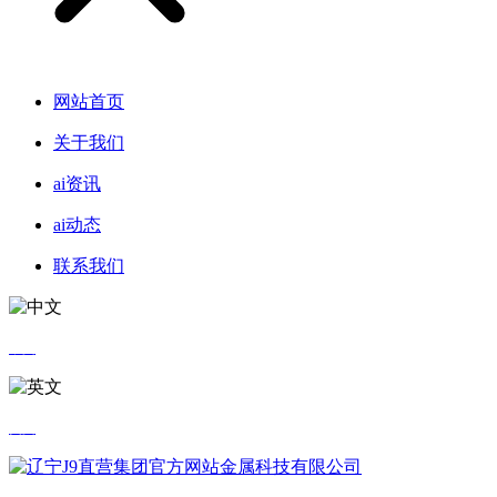
网站首页
关于我们
ai资讯
ai动态
联系我们
中文
英文