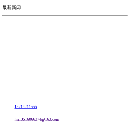
最新新闻
CONTACT US
联系我们
名称：辽宁J9直营集团官方网站金属科技有限公司
地址：朝阳市朝阳县柳城经济开发区有色金属工业园
电话：
15714211555
邮箱：
lm13516066374@163.com