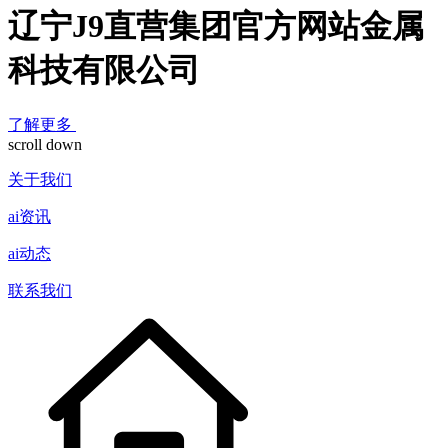
辽宁J9直营集团官方网站金属
科技有限公司
了解更多
scroll down
关于我们
ai资讯
ai动态
联系我们