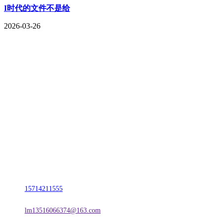
I时代的文件不是给
2026-03-26
CONTACT US
联系我们
名称：辽宁J9直营集团官方网站金属科技有限公司
地址：朝阳市朝阳县柳城经济开发区有色金属工业园
电话：
15714211555
邮箱：
lm13516066374@163.com