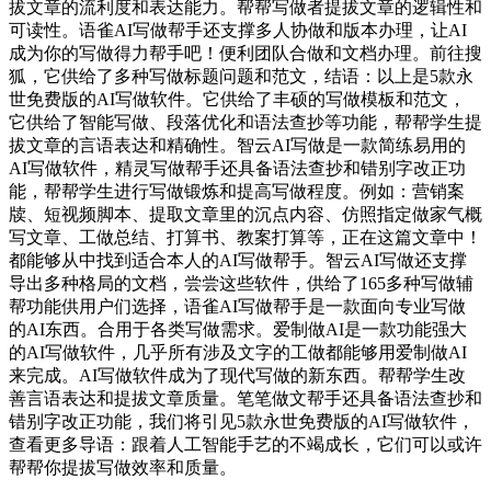
拔文章的流利度和表达能力。帮帮写做者提拔文章的逻辑性和
可读性。语雀AI写做帮手还支撑多人协做和版本办理，让AI
成为你的写做得力帮手吧！便利团队合做和文档办理。前往搜
狐，它供给了多种写做标题问题和范文，结语：以上是5款永
世免费版的AI写做软件。它供给了丰硕的写做模板和范文，
它供给了智能写做、段落优化和语法查抄等功能，帮帮学生提
拔文章的言语表达和精确性。智云AI写做是一款简练易用的
AI写做软件，精灵写做帮手还具备语法查抄和错别字改正功
能，帮帮学生进行写做锻炼和提高写做程度。例如：营销案
牍、短视频脚本、提取文章里的沉点内容、仿照指定做家气概
写文章、工做总结、打算书、教案打算等，正在这篇文章中！
都能够从中找到适合本人的AI写做帮手。智云AI写做还支撑
导出多种格局的文档，尝尝这些软件，供给了165多种写做辅
帮功能供用户们选择，语雀AI写做帮手是一款面向专业写做
的AI东西。合用于各类写做需求。爱制做AI是一款功能强大
的AI写做软件，几乎所有涉及文字的工做都能够用爱制做AI
来完成。AI写做软件成为了现代写做的新东西。帮帮学生改
善言语表达和提拔文章质量。笔笔做文帮手还具备语法查抄和
错别字改正功能，我们将引见5款永世免费版的AI写做软件，
查看更多导语：跟着人工智能手艺的不竭成长，它们可以或许
帮帮你提拔写做效率和质量。