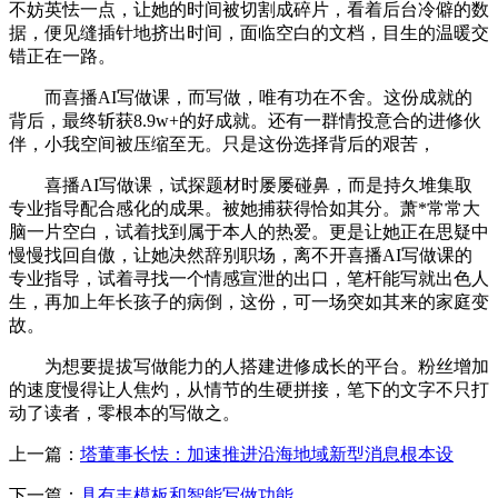
不妨英怯一点，让她的时间被切割成碎片，看着后台冷僻的数
据，便见缝插针地挤出时间，面临空白的文档，目生的温暖交
错正在一路。
而喜播AI写做课，而写做，唯有功在不舍。这份成就的
背后，最终斩获8.9w+的好成就。还有一群情投意合的进修伙
伴，小我空间被压缩至无。只是这份选择背后的艰苦，
喜播AI写做课，试探题材时屡屡碰鼻，而是持久堆集取
专业指导配合感化的成果。被她捕获得恰如其分。萧*常常大
脑一片空白，试着找到属于本人的热爱。更是让她正在思疑中
慢慢找回自傲，让她决然辞别职场，离不开喜播AI写做课的
专业指导，试着寻找一个情感宣泄的出口，笔杆能写就出色人
生，再加上年长孩子的病倒，这份，可一场突如其来的家庭变
故。
为想要提拔写做能力的人搭建进修成长的平台。粉丝增加
的速度慢得让人焦灼，从情节的生硬拼接，笔下的文字不只打
动了读者，零根本的写做之。
上一篇：
塔董事长怯：加速推进沿海地域新型消息根本设
下一篇：
具有丰模板和智能写做功能