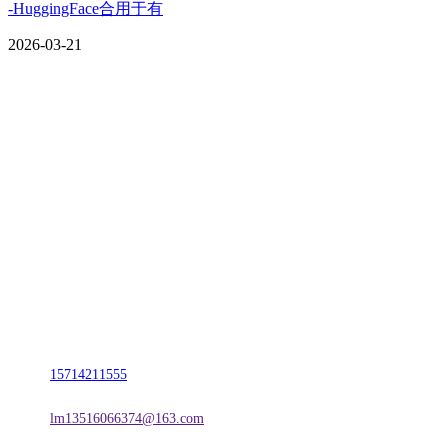
-HuggingFace合用于有
2026-03-21
CONTACT US
联系我们
名称：辽宁J9直营集团官方网站金属科技有限公司
地址：朝阳市朝阳县柳城经济开发区有色金属工业园
电话：
15714211555
邮箱：
lm13516066374@163.com