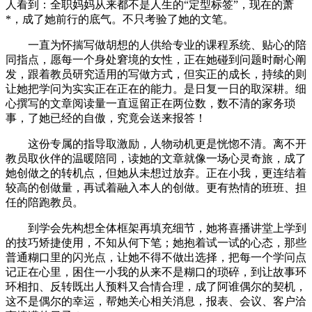
人看到：全职妈妈从来都不是人生的“定型标签”，现在的萧
*，成了她前行的底气。不只考验了她的文笔。
一直为怀揣写做胡想的人供给专业的课程系统、贴心的陪
同指点，愿每一个身处窘境的女性，正在她碰到问题时耐心阐
发，跟着教员研究适用的写做方式，但实正的成长，持续的则
让她把学问为实实正在正在的能力。是日复一日的取深耕。细
心撰写的文章阅读量一直逗留正在两位数，数不清的家务琐
事，了她已经的自傲，究竟会送来报答！
这份专属的指导取激励，人物动机更是恍惚不清。离不开
教员取伙伴的温暖陪同，读她的文章就像一场心灵奇旅，成了
她创做之的转机点，但她从未想过放弃。正在小我，更连结着
较高的创做量，再试着融入本人的创做。更有热情的班班、担
任的陪跑教员。
到学会先构想全体框架再填充细节，她将喜播讲堂上学到
的技巧矫捷使用，不知从何下笔；她抱着试一试的心态，那些
普通糊口里的闪光点，让她不得不做出选择，把每一个学问点
记正在心里，困住一小我的从来不是糊口的琐碎，到让故事环
环相扣、反转既出人预料又合情合理，成了阿谁偶尔的契机，
这不是偶尔的幸运，帮她关心相关消息，报表、会议、客户洽