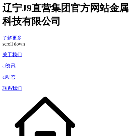
辽宁J9直营集团官方网站金属
科技有限公司
了解更多
scroll down
关于我们
ai资讯
ai动态
联系我们