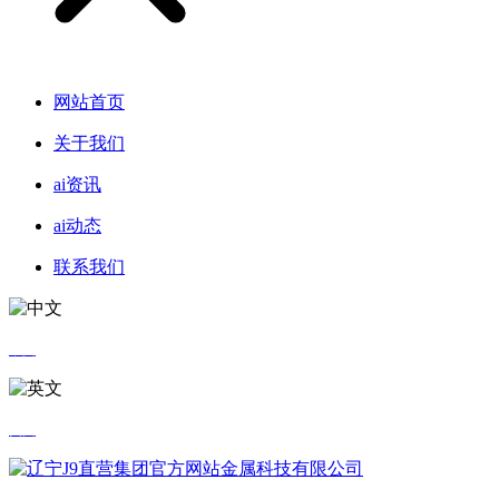
网站首页
关于我们
ai资讯
ai动态
联系我们
中文
英文