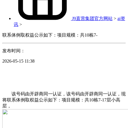
J9直营集团官方网站
>
ai资
讯
>
联系体例取权益公示如下：项目规模：共10栋7-
发布时间：
2026-05-15 11:38
该号码由开辟商同一认证，该号码由开辟商同一认证，现
将联系体例取权益公示如下：项目规模：共10栋7-17层小高
层，