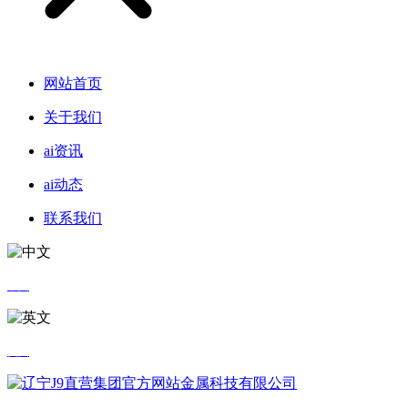
网站首页
关于我们
ai资讯
ai动态
联系我们
中文
英文