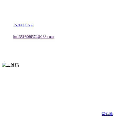
名称：辽宁J9直营集团官方网站金属科技有限公司
地址：朝阳市朝阳县柳城经济开发区有色金属工业园
电话：
15714211555
邮箱：
lm13516066374@163.com
扫一扫进入手机网站
页面版权归辽宁J9直营集团官方网站金属科技有限公司 所有
网站地