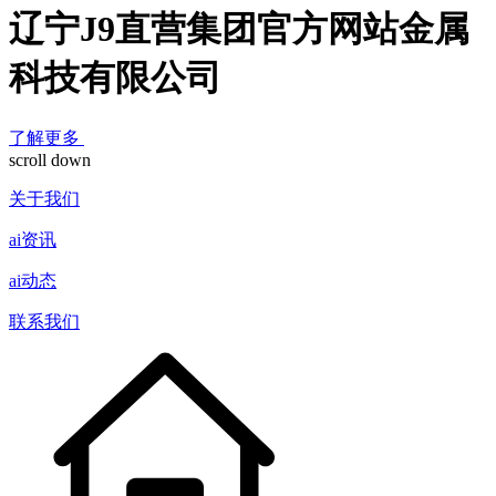
辽宁J9直营集团官方网站金属
科技有限公司
了解更多
scroll down
关于我们
ai资讯
ai动态
联系我们