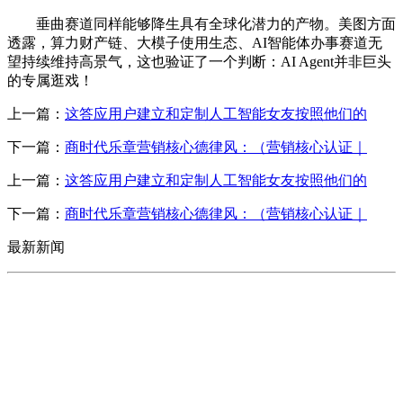
垂曲赛道同样能够降生具有全球化潜力的产物。美图方面
透露，算力财产链、大模子使用生态、AI智能体办事赛道无
望持续维持高景气，这也验证了一个判断：AI Agent并非巨头
的专属逛戏！
上一篇：
这答应用户建立和定制人工智能女友按照他们的
下一篇：
商时代乐章营销核心德律风：（营销核心认证｜
上一篇：
这答应用户建立和定制人工智能女友按照他们的
下一篇：
商时代乐章营销核心德律风：（营销核心认证｜
最新新闻
CONTACT US
联系我们