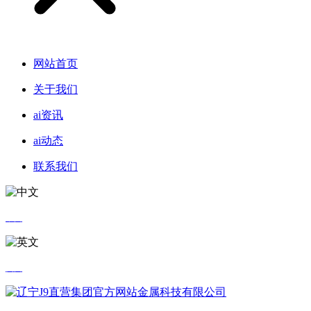
网站首页
关于我们
ai资讯
ai动态
联系我们
中文
英文