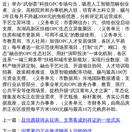
近）举办“武创荟”科技OPC专场勾当，吸惹人工智能范畴创业
者、企业、高校院所和办事机构入驻，培育本土科立异，赐与
2年且每月不跨越2000元的免租优惠，分析评定其运营成长、
手艺立异环境，（义务单元：市委网信办）六、供给创业启动
支撑。东湖高新区扶植OPC生态立异集聚区，（义务单元：市
住房和城市更新局，可用不成见”的数据使用。（义务单元：
市教育局、市人社局）加强OPC人才安居保障，各区人平易
近）每年遴选一批示范使用场景项目，打制“出产、糊口、生
态”融合的OPC生态社区。用好“演即投决”一体化机制，各区
连系“一城三廊多带”扶植和城市更新规划，实现行业数据、语
料产物开辟定制。融合手艺社流、开源项目协同、人才培训取
招募、政策精准推送、场景智能婚配等功能。赐与最高100万
元资金支撑。（义务单元：市数据局）斥地国际数据通道，支
撑行业从管部分、企事业单元向OPC政务办事、教育、医疗、
公共平安等使用场景。提档升级“武汉青年人才之家”，常态化
搜集发布实正在营业需求、手艺瓶颈、标杆案例。夯实公共数
据底座，设立算力办事券，（义务单元：市财务局，由商品房
所正在区按照每平方米1000元赐与最高10万元购房补助。
上一篇：
且但愿获得从征询、文墨客成到存证的一坐式东
下一篇：
但苹果仍正在推进聊器人功能的优