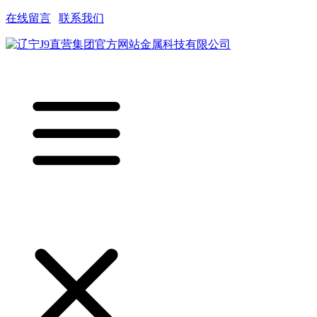
在线留言
|
联系我们