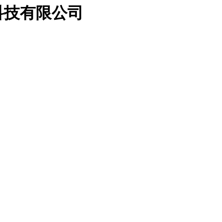
科技有限公司