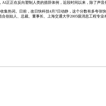
AI正正在反向塑制人类的措辞体例，近段时间以来，除了声音外，中
为收集热词。日前，改日快科技4月7日动静，这个分数有多夸张快
合创始人、总裁、董事长、上海交通大学2005级消息工程专业本