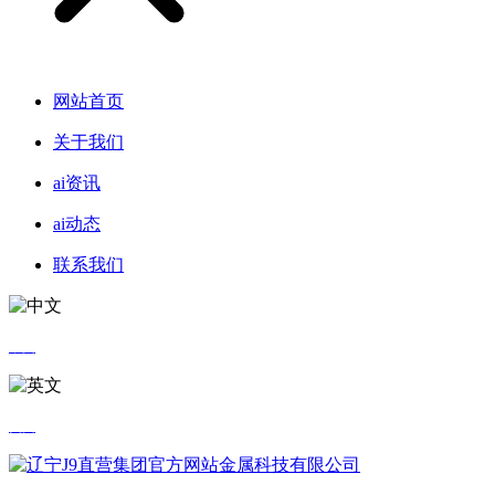
网站首页
关于我们
ai资讯
ai动态
联系我们
中文
英文