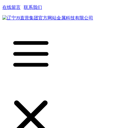
在线留言
|
联系我们