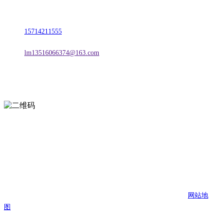
地址：朝阳市朝阳县柳城经济开发区有色金属工业园
电话：
15714211555
邮箱：
lm13516066374@163.com
扫一扫进入手机网站
页面版权归辽宁J9直营集团官方网站金属科技有限公司 所有
网站地
图