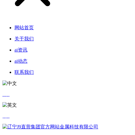
网站首页
关于我们
ai资讯
ai动态
联系我们
中文
英文