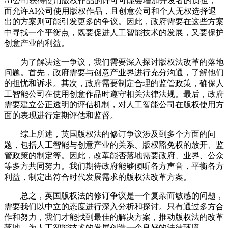
AI公司获得使用版权作品的许可可能会增加开发者的负担；
而允许AI公司使用版权作品，且创意公司和个人无权选择退
出的方案则可能引发更多的争议。因此，政府需要在这些方案
中寻找一个平衡点，既要促进人工智能技术的发展，又要保护
创意产业的利益。
为了解决这一争议，我们需要深入探讨版权法改革的落地
问题。首先，政府需要与创意产业界进行充分沟通，了解他们
的担忧和诉求。其次，政府需要制定合理的监管政策，确保人
工智能公司在使用创意作品时遵守相关法律法规。最后，政府
需要建立公正透明的评估机制，对人工智能公司在版权使用方
面的表现进行定期评估和监督。
综上所述，英国版权法的修订争议涉及到多个方面的问
题，包括人工智能与创意产业的关系、版权豁免权的放开、监
管政策的制定等。因此，改革能否落地需要政府、业界、公众
等多方共同努力。我们期待政府能够倾听各方声音，平衡各方
利益，制定出符合时代发展需求的版权法改革方案。
总之，英国版权法的修订争议是一个复杂而敏感的问题，
需要我们以中立的态度进行深入分析和探讨。只有通过多方合
作和努力，我们才能找到最佳的解决方案，推动版权法的改革
落地，为人工智能技术的发展创造一个良好的法律环境。