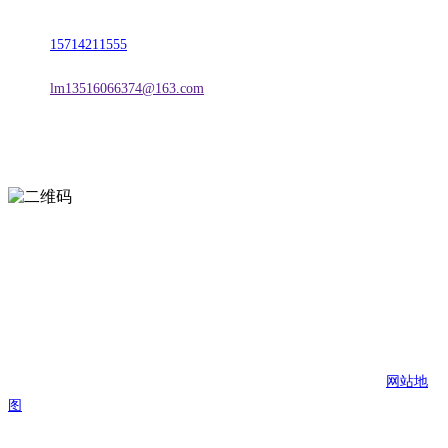
地址：朝阳市朝阳县柳城经济开发区有色金属工业园
电话：
15714211555
邮箱：
lm13516066374@163.com
扫一扫进入手机网站
页面版权归辽宁J9直营集团官方网站金属科技有限公司 所有
网站地
图
J9直营集团官方网站