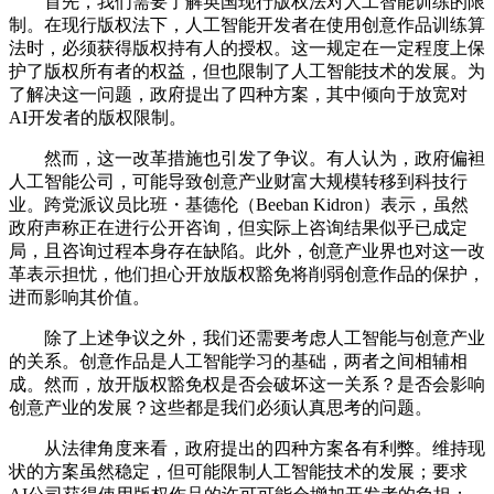
首先，我们需要了解英国现行版权法对人工智能训练的限
制。在现行版权法下，人工智能开发者在使用创意作品训练算
法时，必须获得版权持有人的授权。这一规定在一定程度上保
护了版权所有者的权益，但也限制了人工智能技术的发展。为
了解决这一问题，政府提出了四种方案，其中倾向于放宽对
AI开发者的版权限制。
然而，这一改革措施也引发了争议。有人认为，政府偏袒
人工智能公司，可能导致创意产业财富大规模转移到科技行
业。跨党派议员比班・基德伦（Beeban Kidron）表示，虽然
政府声称正在进行公开咨询，但实际上咨询结果似乎已成定
局，且咨询过程本身存在缺陷。此外，创意产业界也对这一改
革表示担忧，他们担心开放版权豁免将削弱创意作品的保护，
进而影响其价值。
除了上述争议之外，我们还需要考虑人工智能与创意产业
的关系。创意作品是人工智能学习的基础，两者之间相辅相
成。然而，放开版权豁免权是否会破坏这一关系？是否会影响
创意产业的发展？这些都是我们必须认真思考的问题。
从法律角度来看，政府提出的四种方案各有利弊。维持现
状的方案虽然稳定，但可能限制人工智能技术的发展；要求