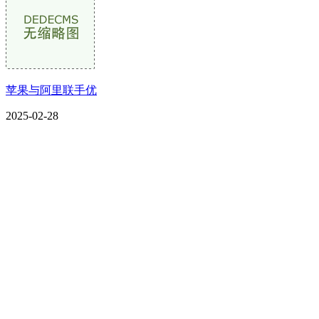
苹果与阿里联手优
2025-02-28
CONTACT US
联系我们
名称：辽宁J9直营集团官方网站金属科技有限公司