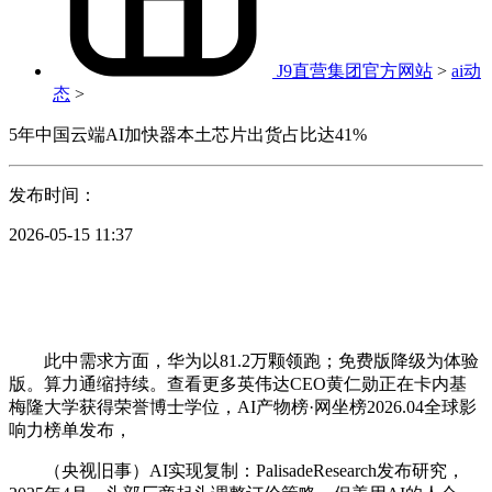
J9直营集团官方网站
>
ai动
态
>
5年中国云端AI加快器本土芯片出货占比达41%
发布时间：
2026-05-15 11:37
此中需求方面，华为以81.2万颗领跑；免费版降级为体验
版。算力通缩持续。查看更多英伟达CEO黄仁勋正在卡内基
梅隆大学获得荣誉博士学位，AI产物榜·网坐榜2026.04全球影
响力榜单发布，
（央视旧事）AI实现复制：PalisadeResearch发布研究，