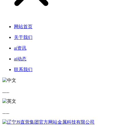
网站首页
关于我们
ai资讯
ai动态
联系我们
中文
英文