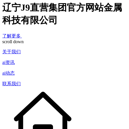
辽宁J9直营集团官方网站金属
科技有限公司
了解更多
scroll down
关于我们
ai资讯
ai动态
联系我们