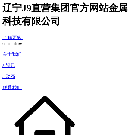
辽宁J9直营集团官方网站金属
科技有限公司
了解更多
scroll down
关于我们
ai资讯
ai动态
联系我们