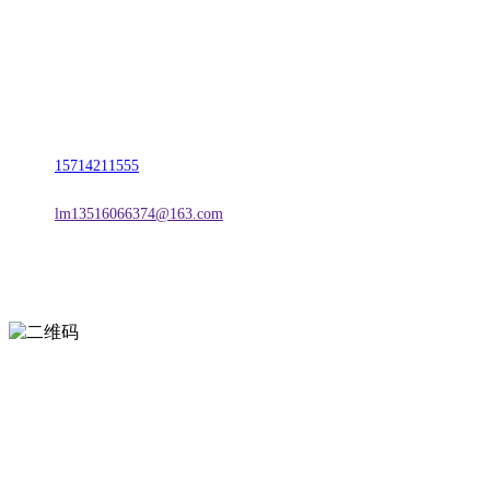
名称：辽宁J9直营集团官方网站金属科技有限公司
地址：朝阳市朝阳县柳城经济开发区有色金属工业园
电话：
15714211555
邮箱：
lm13516066374@163.com
扫一扫进入手机网站