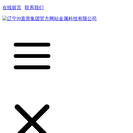
在线留言
|
联系我们