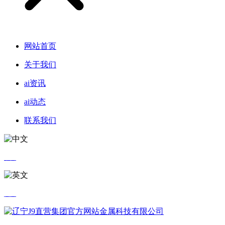
网站首页
关于我们
ai资讯
ai动态
联系我们
中文
英文