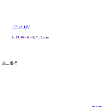
名称：辽宁J9直营集团官方网站金属科技有限公司
地址：朝阳市朝阳县柳城经济开发区有色金属工业园
电话：
15714211555
邮箱：
lm13516066374@163.com
扫一扫进入手机网站