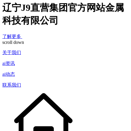
辽宁J9直营集团官方网站金属
科技有限公司
了解更多
scroll down
关于我们
ai资讯
ai动态
联系我们