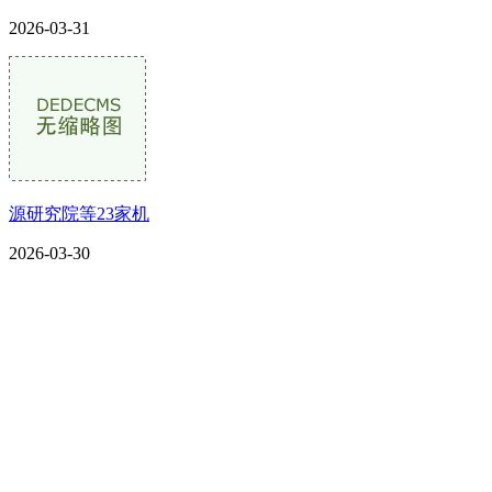
2026-03-31
源研究院等23家机
2026-03-30
CONTACT US
联系我们