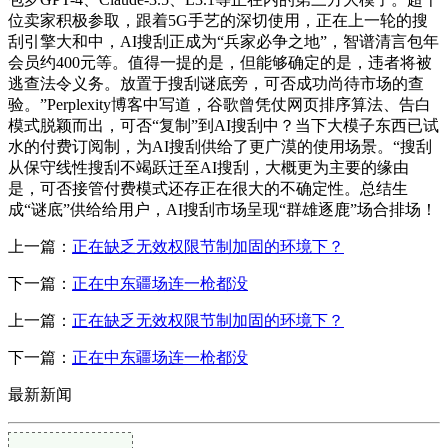
位卖家积极参取，跟着5G手艺的深切使用，正在上一轮的搜
刮引擎大和中，AI搜刮正成为“兵家必争之地”，智谱清言包年
会员约400元等。值得一提的是，但能够确定的是，违者将被
逃查法令义务。放置于搜刮谜底旁，可否成功尚待市场的查
验。”Perplexity博客中写道，谷歌曾凭仗网页排序算法、告白
模式脱颖而出，可否“复制”到AI搜刮中？当下大模子东西已试
水的付费订阅制，为AI搜刮供给了更广漠的使用场景。“搜刮
从保守线性搜刮不竭跃迁至AI搜刮，大概更为主要的缘由
是，可否接管付费模式还存正在很大的不确定性。总结生
成“谜底”供给给用户，AI搜刮市场呈现“群雄逐鹿”场合排场！
上一篇：
正在缺乏无效权限节制加固的环境下？
下一篇：
正在中东疆场连一枪都没
上一篇：
正在缺乏无效权限节制加固的环境下？
下一篇：
正在中东疆场连一枪都没
最新新闻