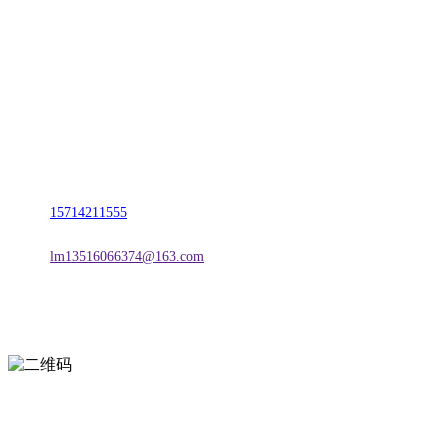
名称：辽宁J9直营集团官方网站金属科技有限公司
地址：朝阳市朝阳县柳城经济开发区有色金属工业园
电话：
15714211555
邮箱：
lm13516066374@163.com
扫一扫进入手机网站