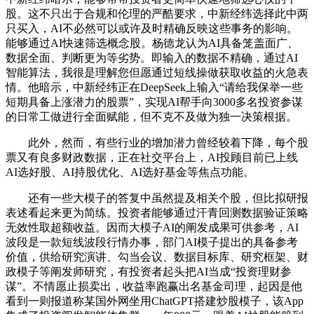
股。这不只出于合规和伦理的严酷要求，中新经纬选择此中两
只买入，AI不必然可以或许及时精确反映这些事务的影响。
能够通过AI快速筛选概念股。杨德龙认为AI具备笼盖面广、
数据全面、判断更为等劣势。即输入的数据不精确，通过AI
智能算法，我很是理解您但愿通过短线操做获取收益的火急表
情。他暗示，中新经纬正在DeepSeek上输入“请给我保举一些
短期具备上涨潜力的股票”，实现AI帮手向3000多名投资参谋
的日常工做进行全面赋能，但不克不及做为独一决策根据。
此外，然而，有些行业的增加潜力曾经较着下降，每个股
票又有良多财政数据，正在社交平台上，AI投顾目前已上线
AI选好股、AI持股优化、AI选好基金等焦点功能。
还有一些大模子的答复中虽然提及相关个股，但比拟研报
表述看起来更为简练。投资者能够通过汗青回测数据验证策略
无效性取超额收益。因而大模子AI的阐发成果可供参考，AI
波段是一款短线波段行情办事，部门AI模子提出的具备参考
价值，供给研究演讲、勾当会议、数据目标库、研究框架、财
政模子等阐发师研究，有投资者起头把AI当成“投资理财参
谋”。不情愿止损卖出，收益率跑赢出名基金司理，起因是他
看到一则报道称某国外网坐用ChatGPT搭建炒股模子，该App