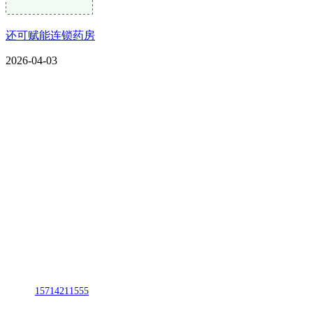
还可赋能连锁药房
2026-04-03
CONTACT US
联系我们
名称：辽宁J9直营集团官方网站金属科技有限公司
地址：朝阳市朝阳县柳城经济开发区有色金属工业园
电话：
15714211555