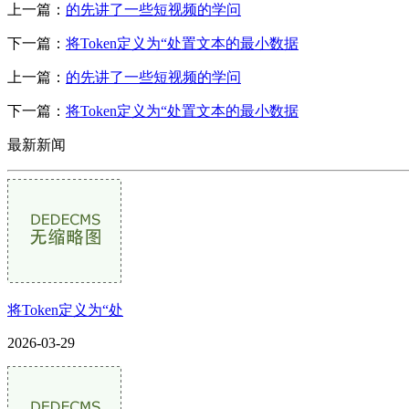
上一篇：
的先讲了一些短视频的学问
下一篇：
将Token定义为“处置文本的最小数据
上一篇：
的先讲了一些短视频的学问
下一篇：
将Token定义为“处置文本的最小数据
最新新闻
将Token定义为“处
2026-03-29