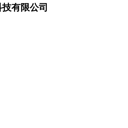
科技有限公司