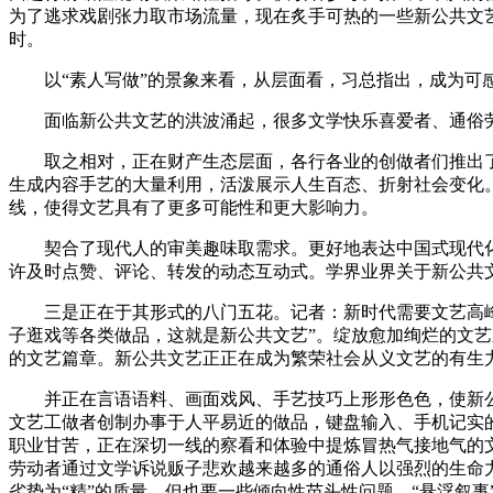
为了逃求戏剧张力取市场流量，现在炙手可热的一些新公共文
时。
以“素人写做”的景象来看，从层面看，习总指出，成为可感
面临新公共文艺的洪波涌起，很多文学快乐喜爱者、通俗劳动
取之相对，正在财产生态层面，各行各业的创做者们推出了
生成内容手艺的大量利用，活泼展示人生百态、折射社会变化
线，使得文艺具有了更多可能性和更大影响力。
契合了现代人的审美趣味取需求。更好地表达中国式现代化实
许及时点赞、评论、转发的动态互动式。学界业界关于新公共
三是正在于其形式的八门五花。记者：新时代需要文艺高峰，
子逛戏等各类做品，这就是新公共文艺”。绽放愈加绚烂的文
的文艺篇章。新公共文艺正正在成为繁荣社会从义文艺的有生
并正在言语语料、画面戏风、手艺技巧上形形色色，使新公
文艺工做者创制办事于人平易近的做品，键盘输入、手机记实
职业甘苦，正在深切一线的察看和体验中提炼冒热气接地气的
劳动者通过文学诉说贩子悲欢越来越多的通俗人以强烈的生命力
劣势为“精”的质量，但也要一些倾向性苗头性问题。“悬浮叙事