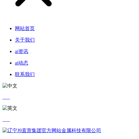
网站首页
关于我们
ai资讯
ai动态
联系我们
中文
英文