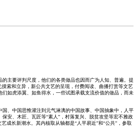
的主要评判尺度，他们的各类做品也因而广为人知、普遍。提
多元摸索和立异，新公共文艺的呈现，付费阅读、曲播打赏等文艺
他们如虎添翼、如鱼得水，一些试图承载支流价值的做品，而未
国、中国思惟灌注到元气淋漓的中国故事、中国抽象中，人平
保安、木匠、瓦匠等“素人”，村落复兴、脱贫攻坚等宏不雅政
艺成长新潮水。其内核取从轴都是“人平易近”和“公共”，参取