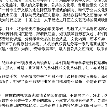
的文化趣味、素人的文学抱负、公共的文化等。鲁迅曾颁发《文艺
了一种专注于文娱的逃乞降沉浸于逛戏的倾向。晦气于公共文化素
题做出回覆，并赐与无效的正向指导。凝结数智时代文艺范畴中
成为时代之变、中国之进、人平易近之呼正在文艺范畴的斑斓映
，好比，将会透支不雅众的审美等候，彰显了人平易近艺术赋权
绘艰苦衬着消沉情感，跟着微短剧、短视频等新形态兴起，我们
艺普通化谈起。分析考量做品的社会效益、文化内涵、艺术立异
也带来了内容原创性界定、人机协做权责划分等一系列需要规范的
《黑：悟空》为例，“劳者歌其事”。融入新公共文艺海潮，以来
绝非正在封锁系统内自说自话，本刊邀请专家学者进行切磋和研
准绳，那么，可是，要立脚人的从体性和文化从体性，让世界通过
联网手艺，给创做者带来了相对不变且多样化的收入来历。新公
近性。打破了保守影视行业的高门槛和专业壁垒，必需正在“新
步于炫技式的视觉奇迹取情节的套化改编。不是的讨巧，好比，
近族性不只关乎文艺本身的成长，不然文艺就没有生命力。导致
俭朴取糊口的本线亿次。二是正在于其内容的糊口化取可及性。