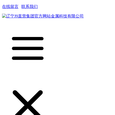
在线留言
|
联系我们