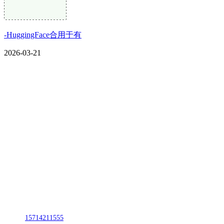
-HuggingFace合用于有
2026-03-21
CONTACT US
联系我们
名称：辽宁J9直营集团官方网站金属科技有限公司
地址：朝阳市朝阳县柳城经济开发区有色金属工业园
电话：
15714211555